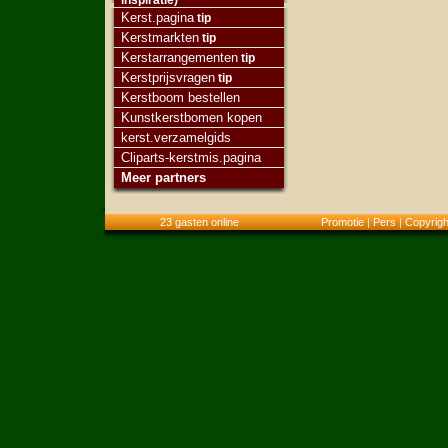
inspiratie)
Kerst.pagina
tip
Kerstmarkten
tip
Kerstarrangementen
tip
Kerstprijsvragen
tip
Kerstboom bestellen
Kunstkerstbomen kopen
kerst.verzamelgids
Cliparts-kerstmis.pagina
Meer partners
23 gasten online
Promotie
|
Pers
|
Copyrigh