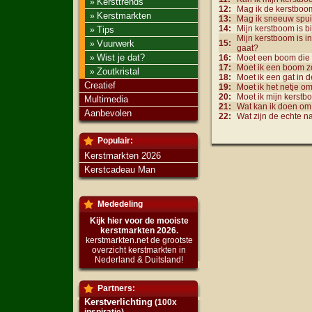
Kersttrends
»
12:
Mag ik de kerstboo
Kerstmarkten
»
13:
Mag ik sneeuw spuit
14:
Mijn kerstboom is bi
Tips
»
Mijn kerstboom is i
Vuurwerk
15:
»
gaat?
Wist je dat?
»
16:
Moet een boom die 
17:
Moet ik een boom zo
Zoutkristal
»
18:
Moet ik een gat in 
Creatief
19:
Moet ik het netje om
20:
Moet ik mijn kerstb
Multimedia
21:
Wat kan ik doen om
Aanbevolen
22:
Wat zijn de echte 
Populair:
Kerstmarkten 2026
Kerstcadeau Man
Mededeling
Kijk hier voor de mooiste
kerstmarkten 2026.
kerstmarkten.net de grootste
overzicht kerstmarkten in
Nederland & Duitsland!
Partners:
Kerstverlichting
(100x