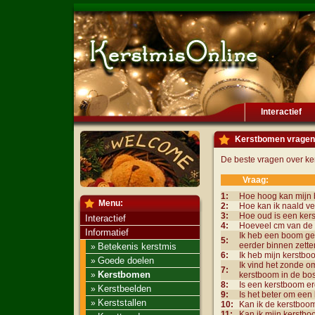
Interactief
Kerstbomen vragen
De beste vragen over ke
Vraag:
1:
Hoe hoog kan mijn 
Menu:
2:
Hoe kan ik naald v
3:
Hoe oud is een ker
Interactief
4:
Hoeveel cm van de 
Informatief
Ik heb een boom ge
5:
eerder binnen zetten
Betekenis kerstmis
»
6:
Ik heb mijn kerstbo
Goede doelen
»
Ik vind het zonde 
7:
Kerstbomen
»
kerstboom in de bo
8:
Is een kerstboom er
Kerstbeelden
»
9:
Is het beter om een 
Kerststallen
»
10:
Kan ik de kerstboom
11:
Kan ik mijn kerstbo