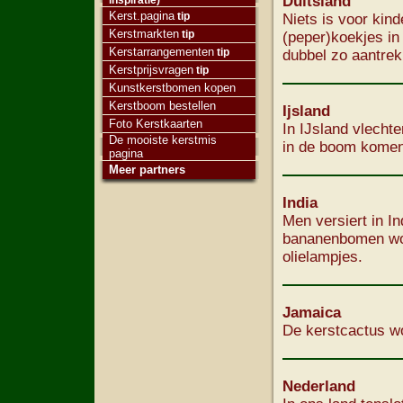
Duitsland
inspiratie)
Kerst.pagina
tip
Niets is voor kin
Kerstmarkten
tip
(peper)koekjes in
Kerstarrangementen
tip
dubbel zo aantrek
Kerstprijsvragen
tip
Kunstkerstbomen kopen
Kerstboom bestellen
Ijsland
Foto Kerstkaarten
In IJsland vlechte
De mooiste kerstmis
in de boom komen
pagina
Meer partners
India
Men versiert in 
bananenbomen wor
olielampjes.
Jamaica
De kerstcactus wo
Nederland