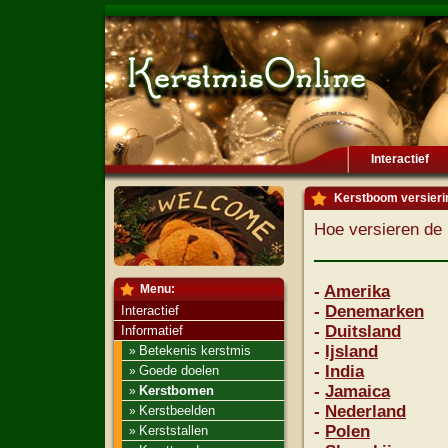
Interactief
Kerstboom versieri
Hoe versieren de
Menu:
-
Amerika
-
Denemarken
Interactief
-
Duitsland
Informatief
-
Ijsland
Betekenis kerstmis
»
-
India
Goede doelen
»
-
Jamaica
Kerstbomen
»
-
Nederland
Kerstbeelden
»
-
Polen
Kerststallen
»