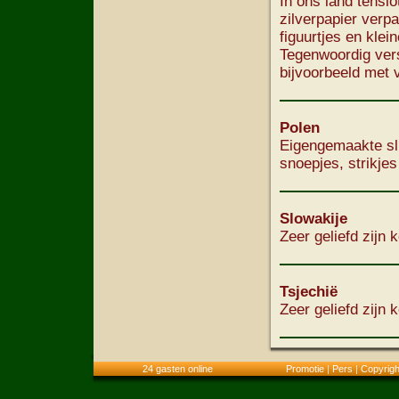
In ons land tenslo
zilverpapier verp
figuurtjes en klei
Tegenwoordig ver
bijvoorbeeld met 
Polen
Eigengemaakte sli
snoepjes, strikjes
Slowakije
Zeer geliefd zijn 
Tsjechië
Zeer geliefd zijn 
24 gasten online
Promotie
|
Pers
|
Copyrigh