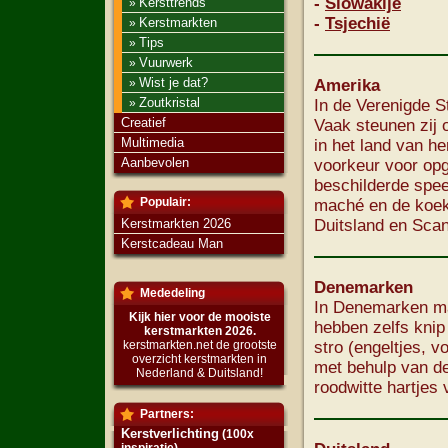
-
Slowakije
Kersttrends
»
-
Tsjechië
Kerstmarkten
»
Tips
»
Vuurwerk
»
Wist je dat?
»
Amerika
Zoutkristal
»
In de Verenigde S
Creatief
Vaak steunen zij 
Multimedia
in het land van h
Aanbevolen
voorkeur voor opg
beschilderde speel
Populair:
maché en de koekj
Kerstmarkten 2026
Duitsland en Scan
Kerstcadeau Man
Denemarken
Mededeling
In Denemarken ma
Kijk hier voor de mooiste
hebben zelfs knip
kerstmarkten 2026.
kerstmarkten.net de grootste
stro (engeltjes, v
overzicht kerstmarkten in
met behulp van de
Nederland & Duitsland!
roodwitte hartjes 
Partners:
Kerstverlichting
(100x